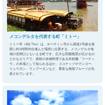
メコンデルタを代表する町「ミトー」
ミトー市（Mỹ Tho）は、ホーチミン市から国道1号線を南
西に約1時間30分進んだ場所に位置する、メコンデルタ地
域の玄関口ともいえる町です。広大な田園風景が広がるの
どかなエリアで、南部の名物料理である米粉麺「フーティ
ウ」の本場として知られるほか、ココナッツやマンゴー、
リュウガン、ランブータンなど、豊富な南国フルーツが生
産されています。