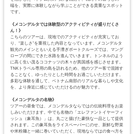
端を、実際に体験しながら学ぶことができる貴重なスポット
です。
《メコンデルタでは体験型のアクティビティが盛りだくさ
ん！》
こちらのツアーは、現地でのアクティビティが充実してお
り、“楽しさ”を重視した内容となっています。メコンデルタ
観光のメインともいえる手漕ぎボートクルーズでは、マング
ローブの間にできた水路を進んでいきます。トンネルのよう
に高く生い茂るココナッツの木々が異国感を感じさせます。
TNKトラベル専用の島を訪れるため、他のツアー客で混雑す
ることなく、ゆったりとした時間をお過ごしいただけます。
多彩な体験を通して、ベトナム南部のリアルな暮らしや文化
を、より身近に感じていただけるのが魅力です。
《メコンデルタの名物》
ツアーの昼食では、メコンデルタならではの伝統料理をお楽
しみいただけます。中でも名物の「エレファントイヤーフィ
ッシュ（象耳魚）」は、丸ごと揚げた豪快な一品として提供
されます。この象耳魚をライスペーパーにのせ、新鮮な野菜
や米粉麺と一緒に巻いていただく、現地ならではの食べ方を