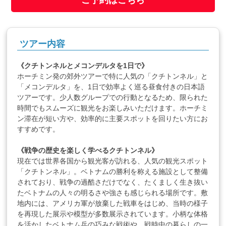
ご予約はこちら
ツアー内容
《クチトンネルとメコンデルタを1日で》
ホーチミン発の郊外ツアーで特に人気の「クチトンネル」と
「メコンデルタ」を、1日で効率よく巡る昼食付きの日本語
ツアーです。少人数グループでの行動となるため、限られた
時間でもスムーズに観光をお楽しみいただけます。ホーチミ
ン滞在が短い方や、効率的に主要スポットを回りたい方にお
すすめです。
《戦争の歴史を楽しく学べるクチトンネル》
現在では世界各国から観光客が訪れる、人気の観光スポット
「クチトンネル」。ベトナムの勝利を称える施設として整備
されており、戦争の過酷さだけでなく、たくましく生き抜い
たベトナムの人々の明るさや強さも感じられる場所です。敷
地内には、アメリカ軍が放棄した戦車をはじめ、当時の様子
を再現した展示や模型が多数展示されています。小柄な体格
を活かしたベトナム兵の巧みな戦術や、戦時中の暮らしの一