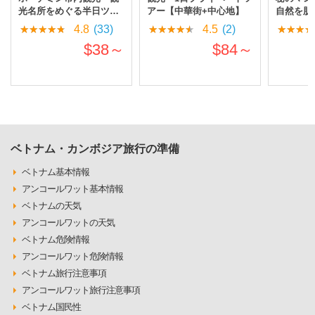
アー【中華街+中心地】
光名所をめぐる半日ツア
自然を肌
ー(午前発/午後発)
ーツアー
4.5
(2)
4.8
(33)
$84～
$38～
ベトナム・カンボジア旅行の準備
ベトナム基本情報
アンコールワット基本情報
ベトナムの天気
アンコールワットの天気
ベトナム危険情報
アンコールワット危険情報
ベトナム旅行注意事項
アンコールワット旅行注意事項
ベトナム国民性