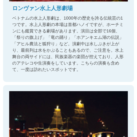
ロンヴァン水上人形劇場
ベトナムの水上人形劇は、1000年の歴史を誇る伝統芸の1
つです。水上人形劇の本場は首都ハノイですが、ホーチミ
ンにも鑑賞できる劇場があります。演目は全部で16個、
「祭りの旗上げ」「竜の踊り」「ホアンキエム湖の伝説」
「アヒル農法と狐狩り」など。演劇中は水しぶきが上が
り、最前列は水をかぶることもあるので、ご注意を。水上
舞台の両サイドには、民族楽器の楽団が控えており、人形
のアテレコや生演奏をしています。こちらの演奏も含め
て、一度は訪れたいスポットです。