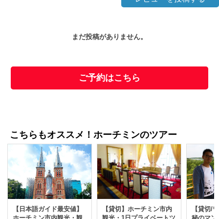
まだ投稿がありません。
ご予約はこちら
こちらもオススメ！ホーチミンのツアー
【貸切】ホーチミン市内
【日本語ガイド最安値】
【貸切/
観光・1日プライベートツ
ホーチミン市内観光・観
秘のマン