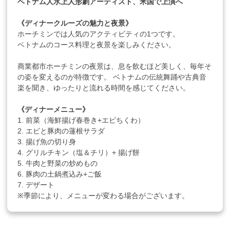
ベトナム人水上人形劇アーティスト、米国で上演へ
《ディナークルーズの魅力と夜景》
ホーチミンでは人気のアクティビティの1つです。
ベトナムのコース料理と夜景を楽しみください。
商業都市ホーチミンの夜景は、息を飲むほど美しく、毎年そ
の姿を変えるのが特徴です。 ベトナムの伝統舞踊や古典音
楽を聞き、ゆったりと流れる時間を感じてください。
《ディナーメニュー》
1. 前菜（海鮮揚げ春巻き+エビちくわ）
2. エビと豚肉の蓮根サラダ
3. 揚げ魚の切り身
4. グリルチキン（塩＆チリ）+ 揚げ餅
5. 牛肉と野菜の炒めもの
6. 豚肉の土鍋煮込み+ご飯
7. デザート
※季節により、メニューが変わる場合がございます。