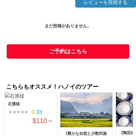
レビューを投稿する
まだ投稿がありません。
ご予約はこちら
こちらもオススメ！ハノイのツアー
石濱様
0
(0)
$110～
《陶芸体
《豊かな自然と少数民族