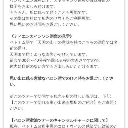
ヴンヴィエン漁村にて、カヤッキング体験や真珠養殖の
様子をお楽しみ頂けます。
もちろん、船に残って頂くことも可能です。
その際は無料にて船内のサウナをご利用可能。
思い思いのお時間をお過ごしください。
《ティエンカインソン洞窟の見学》
ベトナム語で「天国の山」の意味を持つこちらの洞窟では名
前の通り、
天国まで届くような奇岩がそびえています。
徒歩で30分～40分程で回れる程の大きさですので、
体力に自信のない方でもお楽しみいただけるます。
思い出に残る素敵なハロン湾でのひと時をお過ごしくださ
い。
※このツアーで訪問する観光ヶ所の詳しい説明は、 下記
【このツアーで訪れる事が出来る場所のご紹介】をご参照く
ださい。
【ハロン湾宿泊ツアーのキャンセルチャージに関して】
現在、ベトナム政府主導のコロナウイルス感染防止対策のた