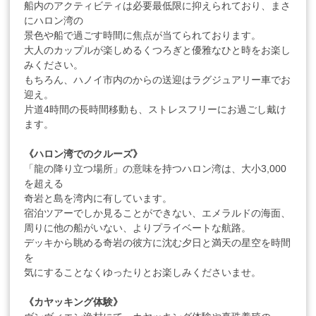
船内のアクティビティは必要最低限に抑えられており、まさ
にハロン湾の
景色や船で過ごす時間に焦点が当てられております。
大人のカップルが楽しめるくつろぎと優雅なひと時をお楽し
みください。
もちろん、ハノイ市内のからの送迎はラグジュアリー車でお
迎え。
片道4時間の長時間移動も、ストレスフリーにお過ごし戴け
ます。
《ハロン湾でのクルーズ》
「龍の降り立つ場所」の意味を持つハロン湾は、大小3,000
を超える
奇岩と島を湾内に有しています。
宿泊ツアーでしか見ることができない、エメラルドの海面、
周りに他の船がいない、よりプライベートな航路。
デッキから眺める奇岩の彼方に沈む夕日と満天の星空を時間
を
気にすることなくゆったりとお楽しみくださいませ。
《カヤッキング体験》