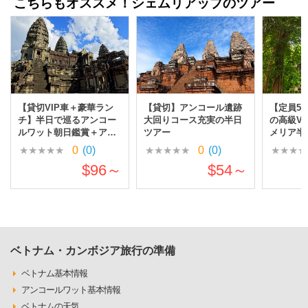
こちらもオススメ！シェムリアップのツアー
【貸切VIP車＋豪華ラン
【貸切】アンコール遺跡
【定員5
チ】半日で巡るアンコー
大回りコース充実の半日
の高級V
ルワット朝日鑑賞＋アン
ツアー
メリア半日
コールトム＋タプローム
ランチプ
0
(0)
0
(0)
ツアー
$96～
$54～
ベトナム・カンボジア旅行の準備
ベトナム基本情報
アンコールワット基本情報
ベトナムの天気