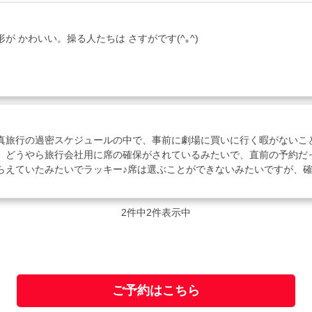
形が かわいい。操る人たちは さすがです(^｡^)
真旅行の過密スケジュールの中で、事前に劇場に買いに行く暇がないこ
。どうやら旅行会社用に席の確保がされているみたいで、直前の予約だ
らえていたみたいでラッキー♪席は選ぶことができないみたいですが、
2件中2件表示中
ご予約はこちら