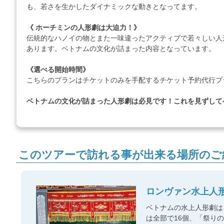
も、若さを生かしたダイナミックな動きとなってます。
《 ホーチミンの人形劇は大迫力！》
伝統的なハノイの物とまた一味違ったアクティブで若々しい人
あります。ベトナムの文化が詰まった内容となっています。
《選べる開始時間》
こちらのプランはチケットのみを手配するチケット予約代行プ
ベトナムの文化が詰まった人形劇は必見です！これを見ずして
このツアーで訪れる事が出来る場所のご
ロンヴァン水上人
ベトナムの水上人形劇は
は全部で16個、「祭り