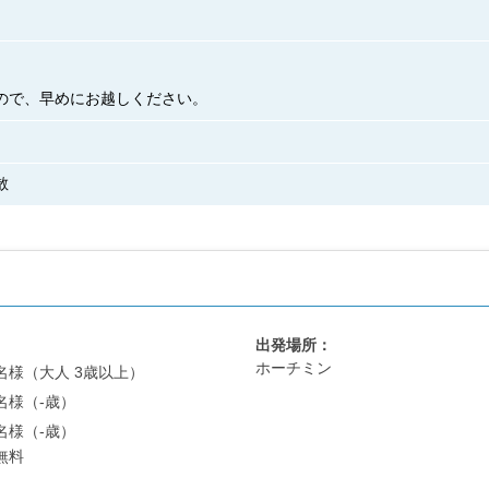
ので、早めにお越しください。
散
出発場所：
ホーチミン
1名様（大人 3歳以上）
1名様（-歳）
1名様（-歳）
無料