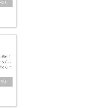
を読む
ン市から
なってい
街となっ
を読む