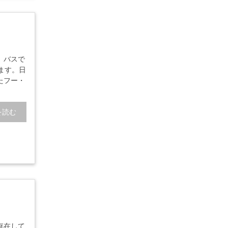
。バスで
ます。日
たフー・
を読む
存在して