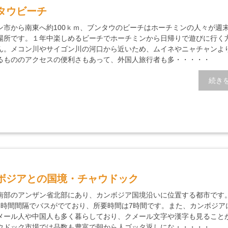
タウビーチ
ン市から南東へ約100ｋｍ、ブンタウのビーチはホーチミンの人々が週
場所です。１年中楽しめるビーチでホーチミンから日帰りで遊びに行く
ん。メコン川やサイゴン川の河口から近いため、ムイネやニャチャンよ
るもののアクセスの便利さもあって、外国人旅行者も多・・・・・
続き
ボジアとの国境・チャウドック
南部のアンザン省北部にあり、カンボジア国境沿いに位置する都市です
1時間間隔でバスがでており、所要時間は7時間です。また、カンボジア
メール人や中国人も多く暮らしており、クメール文字や漢字も見ること
ウドック市場では品数も豊富で朝から人ゴッタ返しにな・・・・・