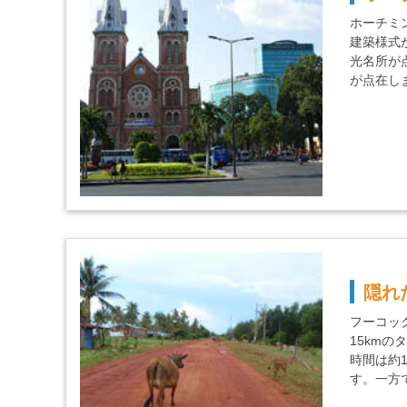
ホーチミ
建築様式
光名所が
が点在し
隠れ
フーコッ
15km
時間は約
す。一方