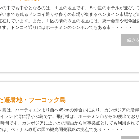
ンの中でも中心となるのは、１区の地区です。５つ星のホテルが並び、
がいまでも残るドンコイ通りや多くの市場が集まるベンタイン市場など
点在しています。また、１区の隣の３区の地区には、統一会堂や戦争証
ます。ドンコイ通りにはホーチミンのシンボルでもある市・・・・・
続き
た避暑地・フーコック島
ク島は、ハーティエンより西へ45kmの沖合いにあり、カンボジアの沿
のタイランド湾に浮かぶ島です。飛行機は、ホーチミン市から10便出てお
1時間です。カンボジアに近いとの理由から軍事拠点としても利用され
では、ベトナム政府の国の観光開発戦略の拠点であり・・・・・