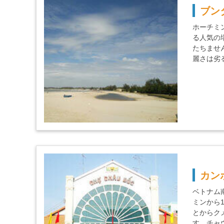
ブン
ホーチミ
る人気の
たちませ
麗さは劣
カン
ベトナム
ミンから
とからク
す。チャ