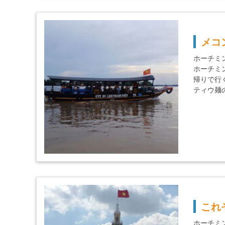
メコ
ホーチミ
ホーチミ
帰りで行
ティウ麺
これ
ホーチミ