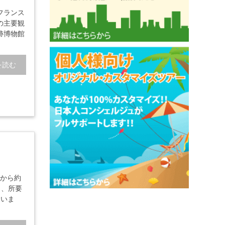
フランス
の主要観
跡博物館
を読む
岸から約
り、所要
ていま