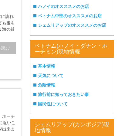
ハノイのオスススメのお店
ベトナム中部のオスススメのお店
末に訪れ
方も後を
シェムリアップのオスススメのお店
り海の綺
ベトナム(ハノイ・ダナン・ホ
を読む
ーチミン)現地情報
基本情報
天気について
危険情報
旅行前に知っておきたい事
国民性について
。ホーチ
に近いこ
シェムリアップ(カンボジア)現
が出来ま
地情報