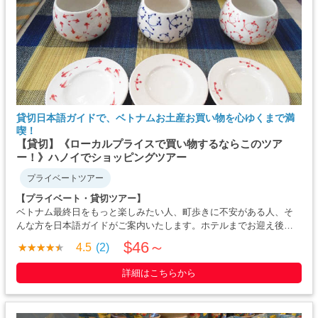
貸切日本語ガイドで、ベトナムお土産お買い物を心ゆくまで満
喫！
【貸切】《ローカルプライスで買い物するならこのツア
ー！》ハノイでショッピングツアー
プライベートツアー
【プライベート・貸切ツアー】
ベトナム最終日をもっと楽しみたい人、町歩きに不安がある人、そ
んな方を日本語ガイドがご案内いたします。ホテルまでお迎え後、
ハノイ大教会周辺でお買い物。分からないことなど、日本語ガイド
$46～
4.5
(2)
を通して明確にし、安心してお買い物を楽しむことができます。買
い物途中・・・・・
詳細はこちらから