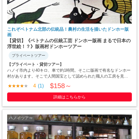
これぞベトナム北部の伝統品！農村の生活を描いたドンホー版
画
【貸切】《ベトナムの伝統工芸 ドンホー版画 まるで日本の
浮世絵！？》版画村ドンホーツアー
プライベートツアー
【プライベート・貸切ツアー】
ハノイ市内より40キロ、車で約1時間。そこに版画で有名なドンホー
村があります。そこで人間国宝として認められた職人の工房を見学
しませんか？元々はテト(旧正月)を彩る装飾品・縁起物として発展し
$158～
4
(1)
ました。描かれているのは、ベトナムの農村生活や風刺画です。水
上人形劇にある演目もドンホー版・・・・・
詳細はこちらから
ハノイツアー