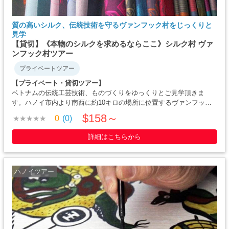
質の高いシルク、伝統技術を守るヴァンフック村をじっくりと
見学
【貸切】《本物のシルクを求めるならここ》シルク村 ヴァ
ンフック村ツアー
プライベートツアー
【プライベート・貸切ツアー】
ベトナムの伝統工芸技術、ものづくりをゆっくりとご見学頂きま
す。ハノイ市内より南西に約10キロの場所に位置するヴァンフック
村は、村人の約9割がシルク織りに携わっている、シルクで有名な村
$158～
0
(0)
です。ハノイから半日でさくっと訪問可能 。現地でお買い物もでき
ます。機織り機を使った昔ながら・・・・・
詳細はこちらから
ハノイツアー