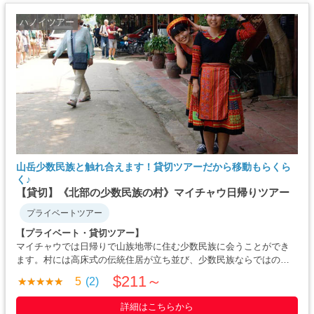
ハノイツアー
山岳少数民族と触れ合えます！貸切ツアーだから移動もらくら
く♪
【貸切】《北部の少数民族の村》マイチャウ日帰りツアー
プライベートツアー
【プライベート・貸切ツアー】
マイチャウでは日帰りで山族地帯に住む少数民族に会うことができ
ます。村には高床式の伝統住居が立ち並び、少数民族ならではの素
朴な生活が垣間見れます。片道3時間の険しい山道も、貸切プランな
$211～
5
(2)
ら専用車で疲労も最小限です。帰りはシルクの伝統工芸へお立ち寄
りします。どこかなつかしい、素朴で・・・・・
詳細はこちらから