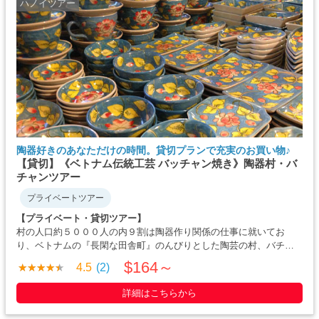
ハノイツアー
陶器好きのあなただけの時間。貸切プランで充実のお買い物♪
【貸切】《ベトナム伝統工芸 バッチャン焼き》陶器村・バ
チャンツアー
プライベートツアー
【プライベート・貸切ツアー】
村の人口約５０００人の内９割は陶器作り関係の仕事に就いてお
り、ベトナムの『長閑な田舎町』のんびりとした陶芸の村、バチャ
ン。村は陶器一色です。ハノイよりも品揃えが豊富な陶器のお店に
$164～
4.5
(2)
は伝統的な壷から、かわいい食器までそろっています。村までは放
牧された水牛にであったり、田舎の景色やベトナムの生
詳細はこちらから
活・・・・・