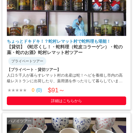
ちょっとドキドキ！？蛇村レマット村で蛇料理も堪能！
【貸切】《蛇尽くし！・蛇料理（蛇皮コラーゲン）・蛇の
薬・蛇のお酒》蛇村レマット村ツアー
プライベートツアー
【プライベート・貸切ツアー】
人口５千人が暮らすレマット村の名産は蛇！ヘビを養殖し市内の高
級レストランに出荷したり、薬用酒を作ったりして暮らしていま
す。村では、ヘビ肉料理を楽しむこともできます。蛇に携わる仕事
$91～
0
(0)
をする人はは昔より減ってしまったものの、今でも約50世帯が蛇の
養殖などをしています。観光地化され・・・・・
詳細はこちらから
ハノイツアー