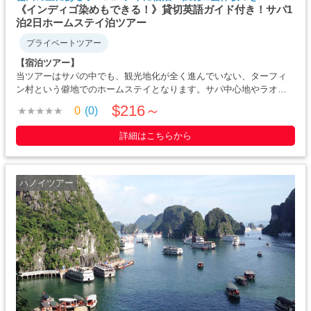
《インディゴ染めもできる！》貸切英語ガイド付き！サパ1
泊2日ホームステイ泊ツアー
プライベートツアー
【宿泊ツアー】
当ツアーはサパの中でも、観光地化が全く進んでいない、ターフィ
ン村という僻地でのホームステイとなります。サパ中心地やラオチ
ャイ・ターバン村のような、押し売りなども全くなく、本来のサパ
$216～
0
(0)
の姿がそのまま残っている、素朴な・・・
詳細はこちらから
ハノイツアー