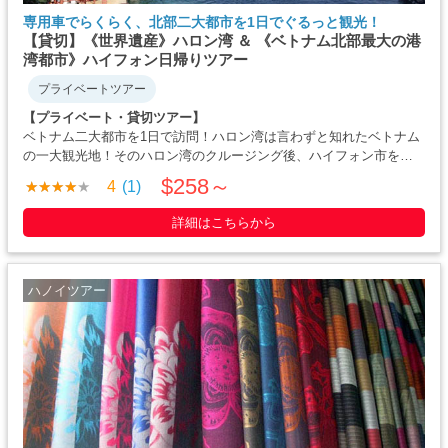
専用車でらくらく、北部二大都市を1日でぐるっと観光！
【貸切】《世界遺産》ハロン湾 ＆ 《ベトナム北部最大の港
湾都市》ハイフォン日帰りツアー
プライベートツアー
【プライベート・貸切ツアー】
ベトナム二大都市を1日で訪問！ハロン湾は言わずと知れたベトナム
の一大観光地！そのハロン湾のクルージング後、ハイフォン市をご
案内。ハイフォンは海の玄関と呼ばれる貿易都市。美しい花と整備
$258～
4
(1)
された交通、そして未だ現存されているフランス建築などをご観
光・・・・・
詳細はこちらから
ハノイツアー