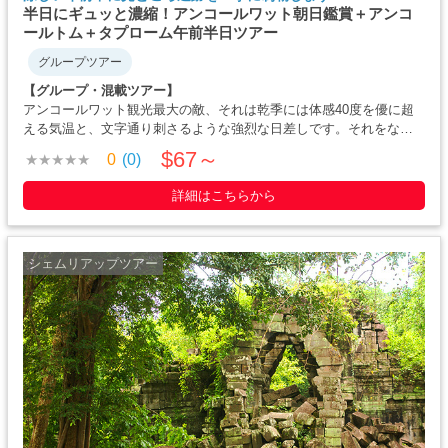
半日にギュッと濃縮！アンコールワット朝日鑑賞＋アンコ
ールトム＋タプローム午前半日ツアー
グループツアー
【グループ・混載ツアー】
アンコールワット観光最大の敵、それは乾季には体感40度を優に超
える気温と、文字通り刺さるような強烈な日差しです。それをなる
べく避けながら、比較的涼しい午前の間に主要な見どころ遺跡を巡
$67～
0
(0)
るツアーです。短期滞在でなるべく詰め込みたい方、午後からはホ
テルでまったり過ごしたい方にもおすすめです・・・
詳細はこちらから
シェムリアップツアー