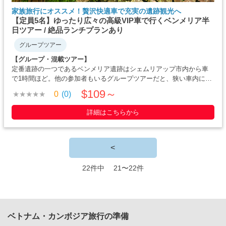
家族旅行にオススメ！贅沢快適車で充実の遺跡観光へ
【定員5名】ゆったり広々の高級VIP車で行くベンメリア半
日ツアー / 絶品ランチプランあり
グループツアー
【グループ・混載ツアー】
定番遺跡の一つであるベンメリア遺跡はシェムリアップ市内から車
で1時間ほど。他の参加者もいるグループツアーだと、狭い車内に大
人数がぎゅうぎゅうなんてことも…。このツアーは快適にツアーを
$109～
0
(0)
楽しんでいただけるよう定員6名と決まっています。車は12人乗りバ
ンを改造し7席にしているので車内は広々と快適です・・・
詳細はこちらから
<
22件中 21〜22件
ベトナム・カンボジア旅行の準備