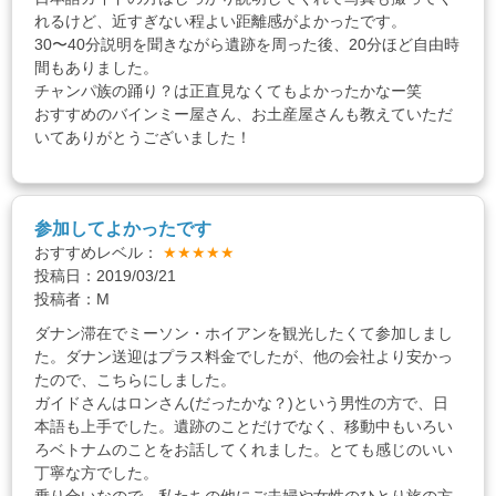
れるけど、近すぎない程よい距離感がよかったです。
30〜40分説明を聞きながら遺跡を周った後、20分ほど自由時
間もありました。
チャンパ族の踊り？は正直見なくてもよかったかなー笑
おすすめのバインミー屋さん、お土産屋さんも教えていただ
いてありがとうございました！
参加してよかったです
おすすめレベル：
★★★★★
投稿日：2019/03/21
投稿者：M
ダナン滞在でミーソン・ホイアンを観光したくて参加しまし
た。ダナン送迎はプラス料金でしたが、他の会社より安かっ
たので、こちらにしました。
ガイドさんはロンさん(だったかな？)という男性の方で、日
本語も上手でした。遺跡のことだけでなく、移動中もいろい
ろベトナムのことをお話してくれました。とても感じのいい
丁寧な方でした。