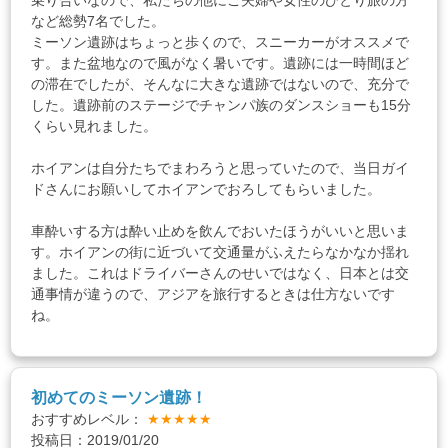
乗り合いなので、私たちの他にご夫婦や女性のひとり旅の方
など総勢7名でした。
ミーソン遺跡はちょっと歩くので、スニーカーがオススメで
す。また盆地なので風がなく暑いです。遺跡には一時間ほど
の滞在でしたが、そんなに大きな遺跡ではないので、充分で
した。遺跡前のステージでチャンパ族のダンスショーも15分
くらい見れました。
ホイアンは自分たちでまわろうと思っていたので、当日ガイ
ドさんにお願いしてホイアンでおろしてもらいました。
車酔いする方は酔い止めを飲んでおいたほうがいいと思いま
す。ホイアンの街に近づいて交通量がふえたらなかなか揺れ
ました。これはドライバーさんのせいではなく、日本とは交
通事情が違うので、アジアを旅行するときは仕方ないです
ね。
初めてのミーソン遺跡！
おすすめレベル：
★★★★★
投稿日：2019/01/20