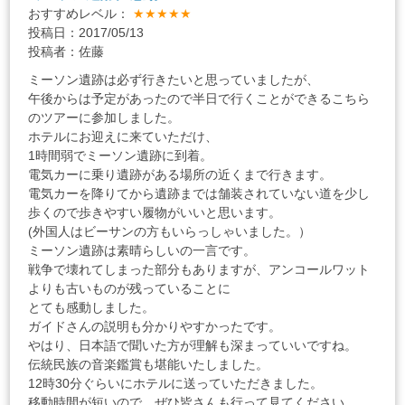
おすすめレベル：
★★★★★
投稿日：2017/05/13
投稿者：佐藤
ミーソン遺跡は必ず行きたいと思っていましたが、
午後からは予定があったので半日で行くことができるこちら
のツアーに参加しました。
ホテルにお迎えに来ていただけ、
1時間弱でミーソン遺跡に到着。
電気カーに乗り遺跡がある場所の近くまで行きます。
電気カーを降りてから遺跡までは舗装されていない道を少し
歩くので歩きやすい履物がいいと思います。
(外国人はビーサンの方もいらっしゃいました。）
ミーソン遺跡は素晴らしいの一言です。
戦争で壊れてしまった部分もありますが、アンコールワット
よりも古いものが残っていることに
とても感動しました。
ガイドさんの説明も分かりやすかったです。
やはり、日本語で聞いた方が理解も深まっていいですね。
伝統民族の音楽鑑賞も堪能いたしました。
12時30分ぐらいにホテルに送っていただきました。
移動時間が短いので、ぜひ皆さんも行って見てください。