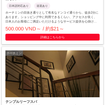
日本語対応あり
送迎あり
ホーチミンの目抜き通りとして有名なドンコイ通りから、徒歩2分に
あります。ショッピング中に利用できるくらい、アクセスが良く、
日本人のお客様にご満足いただけるようなサービス提供を心掛けて
いるため、ご滞在中にリピートされるお客様も多いです。マッサー
500.000 VND～ / 約$21～
ジの料金はすべてチップ込のため、チップの習慣があまりない
日・・・・・
詳細はこちらから
ホーチミン
テンプルリーフスパ