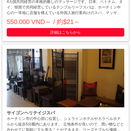
4カ国共同経営の本格的癒しのマッサージです。日本、ベトナム、タ
イ、韓国で共同経営しているテンプルリーフスパは、ホーチミン中
心の一等地に店舗を構えている外国人旅行客向けのスパ、マッサー
ジ店です。ベトナムとタイの伝統的マッサージ療法に加え、アロマ
550.000 VND～ / 約$21～
オイルをふんだんに使用したオリジナルマ・・・・・
詳細はこちらから
ホーチミン
サイゴンヘリテイジスパ
ホーチミン市の中心部に位置し、シェラトンホテルやカラベルホテ
ルから徒歩5分圏内にあります。 立地条件が良いので、買い物などと
合わせてに気軽に立ち寄ることができます。リーズナブルな価格で