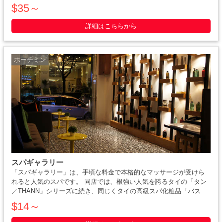
ャルルーム、フットマッサージルーム、個室VIPルームがあります。
$35～
詳細はこちらから
ホーチミン
スパギャラリー
「スパギャラリー」は、手頃な料金で本格的なマッサージが受けら
れると人気のスパです。 同店では、根強い人気を誇るタイの「タン
／THANN」シリーズに続き、同じくタイの高級スパ化粧品「バス＆
ブルーム／BATH&BLOOM」の取り扱いを開始しました。「なめらか
$14～
な肌触りを実感でき、小鼻の黒ずみもきれいになる・・・・・