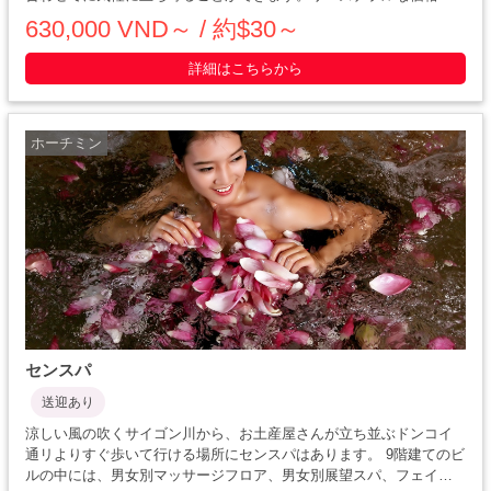
いろいろな施術を受けることができます。 フットマッサージ90分
630,000 VND～ / 約$30～
（約2,300円）は特に満足度が高く、人気です。 ヘリテージスパのオ
リジナルアロマオイルで疲れた体をリラックスし、癒しのひと時を
詳細はこちらから
お楽しみください。
ホーチミン
センスパ
送迎あり
涼しい風の吹くサイゴン川から、お土産屋さんが立ち並ぶドンコイ
通リよりすぐ歩いて行ける場所にセンスパはあります。 9階建てのビ
ルの中には、男女別マッサージフロア、男女別展望スパ、フェイシ