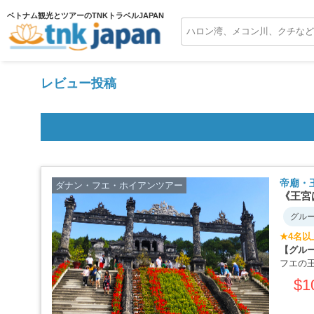
ベトナム観光とツアーのTNKトラベルJAPAN
レビュー投稿
帝廟・
ダナン・フエ・ホイアンツアー
《王宮
グル
★4名以
【グル
フエの
コ事務
$1