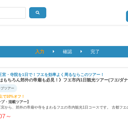
入力
確認
完了
王宮・寺院を1日で！フエを効率よく周るならこのツアー！
はもちろん郊外の帝廟も必見！》フエ市内1日観光ツアー(フエ/ダナ
ープツアー
上で10%オフ！
ープ・混載ツアー】
王宮から、郊外の帝廟や寺をまわるフエの市内観光1日コースです。 古都フ
局長も「賞賛すべき建築上のポエム」と大絶賛し名実ともにベトナムを代表す
07～