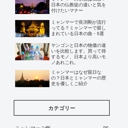
日本の仏教徒の違いと気を
付けたいマナー
ミャンマーで長渕剛が流行
ってる？ミャンマーで親し
まれている日本の曲・5選
ヤンゴンと日本の物価の違
いを比較します。買って得
するモノ、日本より高いモ
ノあれこれ。
ミャンマーはなぜ親日な
の？日本とミャンマーの歴
史を優しくご紹介
カテゴリー
ミャンマーご飯
26