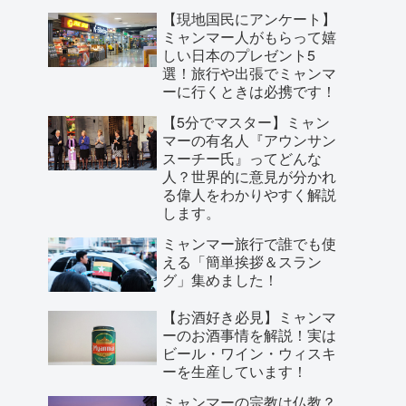
【現地国民にアンケート】
ミャンマー人がもらって嬉
しい日本のプレゼント5
選！旅行や出張でミャンマ
ーに行くときは必携です！
【5分でマスター】ミャン
マーの有名人『アウンサン
スーチー氏』ってどんな
人？世界的に意見が分かれ
る偉人をわかりやすく解説
します。
ミャンマー旅行で誰でも使
える「簡単挨拶＆スラン
グ」集めました！
【お酒好き必見】ミャンマ
ーのお酒事情を解説！実は
ビール・ワイン・ウィスキ
ーを生産しています！
ミャンマーの宗教は仏教？