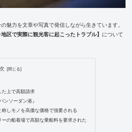
ーの魅力を文章や写真で発信しながら生きています。
について
ラ地区で実際に観光客に起こったトラブル】
次
した上で高額請求
パンソーダン港』
と称しモノを高価な価格で強要される
リーの船着場で高額な乗船料を要求された